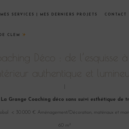
MES SERVICES | MES DERNIERS PROJETS
CONTACT
 DE CLEM
aching Déco : de l’esquisse à 
ntérieur authentique et lumine
|
 La Grange Coaching déco sans suivi esthétique de t
lobal < 30.000 € Aménagement/Décoration, matériaux et main
60 m²