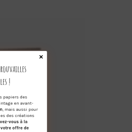
trouvailles
les !
ts papiers des
intage en avant-
em
, mais aussi pour
ies des créations
ivez-vous à la
 votre offre de