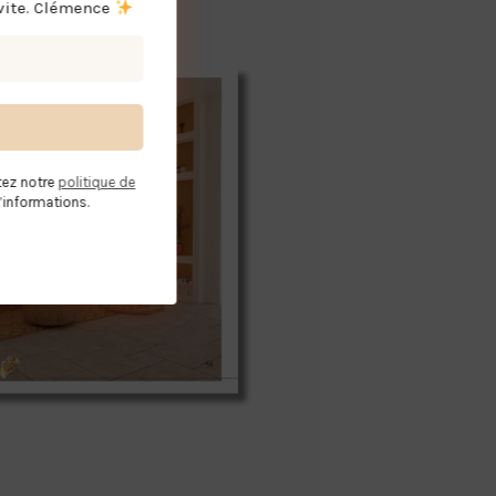
vite. Clémence
ez notre
politique de
’informations.