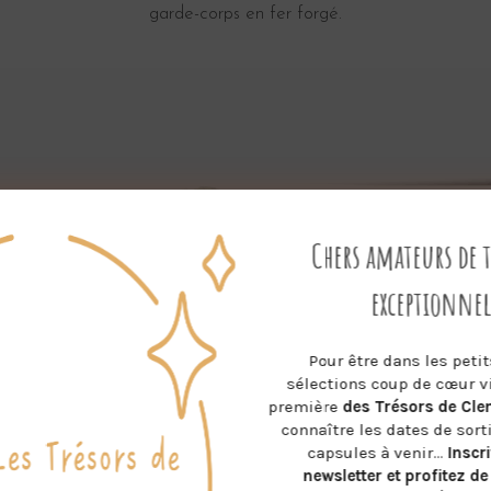
garde-corps en fer forgé.
Chers amateurs de 
exceptionnel
Pour être dans les peti
sélections coup de cœur v
première
des Trésors de Cl
connaître les dates de sort
capsules à venir…
Inscr
newsletter et profitez de