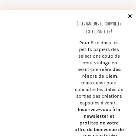
Pour être dans
les petits papiers
Chers amateurs de trouvailles
des sélections
exceptionnelles !
coup de cœur
chinées et des
Pour être dans les
créations
petits papiers des
capsules à venir...
sélections coup de
Inscrivez-vous !
cœur vintage en
avant-première
des
Trésors de Clem
,
mais aussi pour
connaître les dates de
sorties des créations
capsules à venir…
Inscrivez-vous à la
newsletter et
profitez de votre
offre de bienvenue de
Décoratrice d’intérieur @ c.rêvesintérieurs. Tous droits réservés