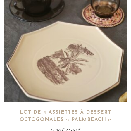
LOT DE 4 ASSIETTES À DESSERT
OCTOGONALES « PALMBEACH »
21,00
€
24,90
€