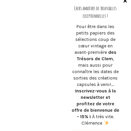
mesures.
Chers amateurs de trouvailles
exceptionnelles !
Pour être dans les
petits papiers des
Clémence. B
sélections coup de
cœur vintage en
avant-première
des
Trésors de Clem
,
mais aussi pour
BROCANTE EN LIGNE. LES TRÉSORS DE CLEM
connaître les dates de
FAQ
.
MON COMPTE
.
MES COMMANDES
.
INFOS
sorties des créations
RETOUR ET LIVRAISON
capsules à venir…
Inscrivez-vous à la
CONTACT BOUTIQUE :
LESTRESORSDECLEM@C-
REVESINTERIEURS.FR
newsletter et
profitez de votre
CONTACT PROJET DÉCO :
CLEMENCE@C-
offre de bienvenue de
REVESINTERIEURS.FR
- 15% !
À très vite.
CGV ET MENTIONS LÉGALES
.
RGPD
Clémence