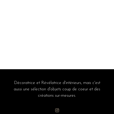
Décoratrice et Révélatrice d'intérieurs, mais c'est
aussi une sélection d'objets coup de coeur et des
créations sur-mesures.