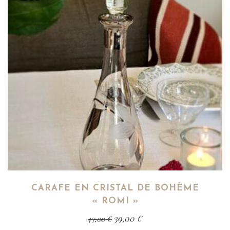
CARAFE EN CRISTAL DE BOHÈME
« ROMI »
39,00
€
47,00
€