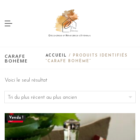
CARAFE
ACCUEIL
/ PRODUITS IDENTIFIÉS
BOHÈME
“CARAFE BOHÈME”
Voici le seul résultat
Vendu !
Save