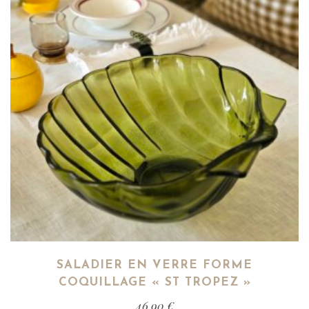
SALADIER EN VERRE FORME
COQUILLAGE « ST TROPEZ »
46,90
€