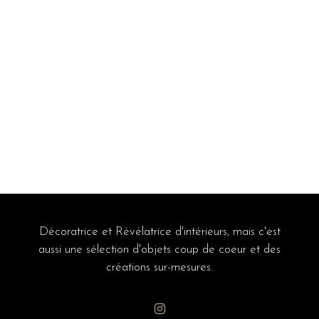
Décoratrice et Révélatrice d'intérieurs, mais c'est
aussi une sélection d'objets coup de coeur et des
créations sur-mesures.