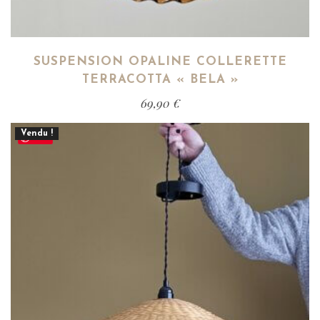
SUSPENSION OPALINE COLLERETTE
TERRACOTTA « BELA »
69,90
€
Vendu !
Save