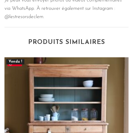
Je peux vous envoyer photos ou vidéos complémentaires
via WhatsApp. À retrouver également sur Instagram :
@lestresorsdeclem.
PRODUITS SIMILAIRES
Vendu !
Save