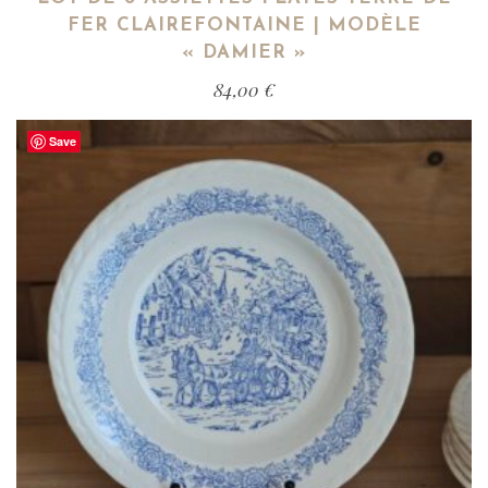
FER CLAIREFONTAINE | MODÈLE
« DAMIER »
84,00
€
Save