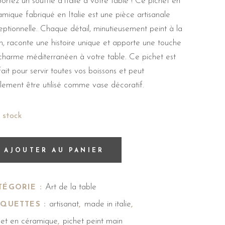
rtez un souffle d’Italie à votre table ! Ce pichet en
amique fabriqué en Italie est une pièce artisanale
eptionnelle. Chaque détail, minutieusement peint à la
n, raconte une histoire unique et apporte une touche
charme méditerranéen à votre table. Ce pichet est
ait pour servir toutes vos boissons et peut
lement être utilisé comme vase décoratif.
n stock
AJOUTER AU PANIER
Art de la table
TÉGORIE :
artisanat
made in italie
IQUETTES :
,
,
het en céramique
pichet peint main
,