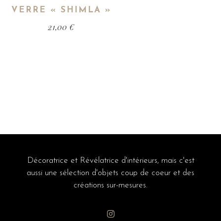
VERRE « SHIMLA »
21,00
€
Décoratrice et Révélatrice d'intérieurs, mais c'est
aussi une sélection d'objets coup de coeur et des
créations sur-mesures.