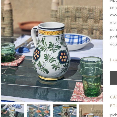
Appo
cér
exc
mai
de 
parf
éga
1 e
CA
ÉT
pic