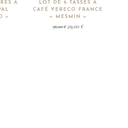
RRES À
LOT DE 6 TASSES À
PAL
CAFÉ VERECO FRANCE
O »
« MESMIN »
29,00
€
36,00
€