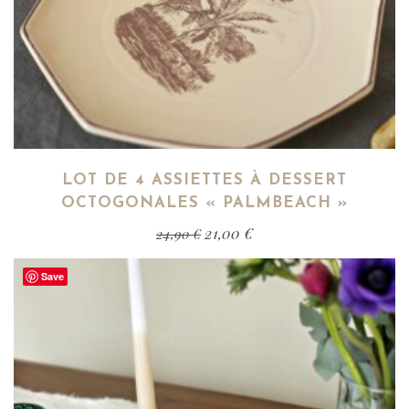
LOT DE 4 ASSIETTES À DESSERT
OCTOGONALES « PALMBEACH »
21,00
€
24,90
€
Save