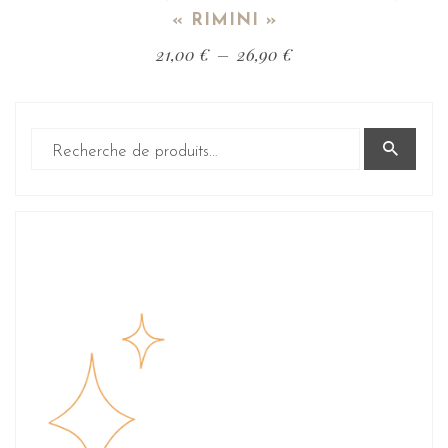
« RIMINI »
21,00
€
–
26,90
€