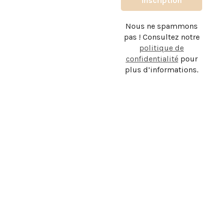
Nous ne spammons
pas ! Consultez notre
politique de
Nous utilisons des cookies pour vous garantir la meilleure
confidentialité
pour
expérience sur notre site web. Si vous continuez à utiliser ce
plus d’informations.
site, nous supposerons que vous en êtes satisfait.
OK