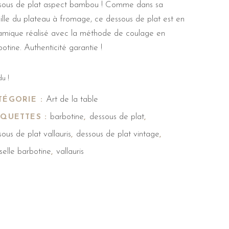
sous de plat aspect bambou ! Comme dans sa
ille du plateau à fromage, ce dessous de plat est en
amique réalisé avec la méthode de coulage en
otine. Authenticité garantie !
u !
Art de la table
TÉGORIE :
barbotine
dessous de plat
IQUETTES :
,
,
ous de plat vallauris
dessous de plat vintage
,
,
selle barbotine
vallauris
,