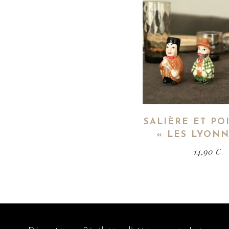
SALIÈRE ET PO
« LES LYONN
14,90
€