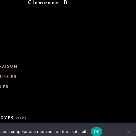
Clémence. B
RAISON
URS.FR
.FR
ERVÉS 2025
e, nous supposerons que vous en êtes satisfait.
OK