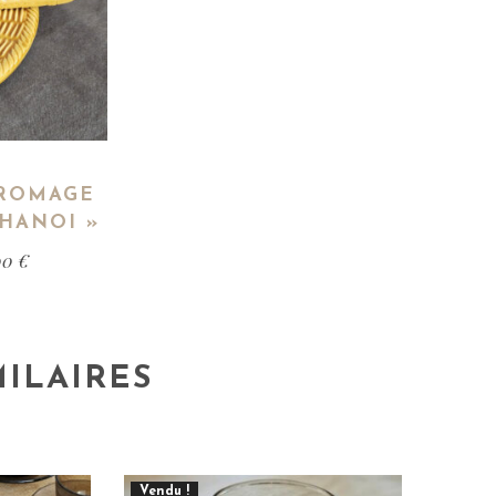
FROMAGE
 HANOI »
00
€
MILAIRES
Vendu !