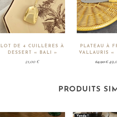
LOT DE 4 CUILLÈRES À
PLATEAU À 
DESSERT « BALI »
VALLAURIS «
21,00
€
49,
64,90
€
PRODUITS SI
Vendu !