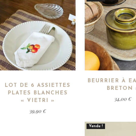
BEURRIER À EA
LOT DE 6 ASSIETTES
BRETON 
PLATES BLANCHES
34,00
€
« VIETRI »
39,90
€
Vendu !