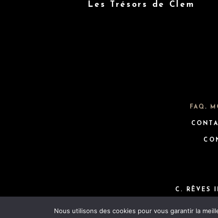
Les Trésors de Clem
FAQ
.
M
CONTA
CO
C. RÊVES 
Nous utilisons des cookies pour vous garantir la meill