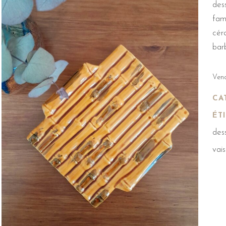
des
fam
cér
barb
Vend
CA
ÉT
dess
vais