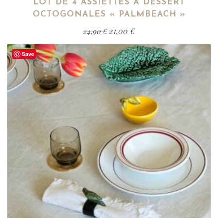
LOT DE 4 ASSIETTES À DESSERT
OCTOGONALES « PALMBEACH »
21,00
€
24,90
€
Save