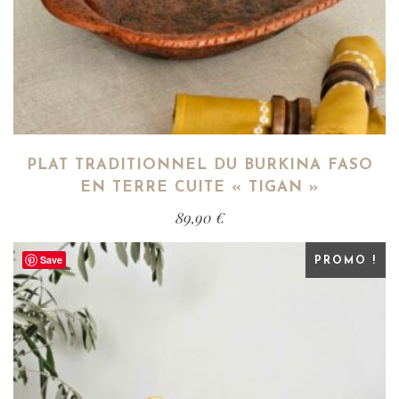
PLAT TRADITIONNEL DU BURKINA FASO
EN TERRE CUITE « TIGAN »
89,90
€
Save
PROMO !