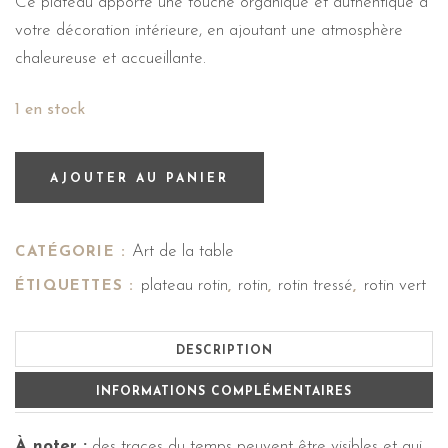
Ce plateau apporte une touche organique et authentique à
votre décoration intérieure, en ajoutant une atmosphère
chaleureuse et accueillante.
1 en stock
AJOUTER AU PANIER
Art de la table
CATÉGORIE :
plateau rotin
rotin
rotin tressé
rotin vert
ÉTIQUETTES :
,
,
,
DESCRIPTION
INFORMATIONS COMPLÉMENTAIRES
À noter :
des traces du temps peuvent être visibles et qui