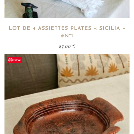
LOT DE 4 ASSIETTES PLATES « SICILIA »
#N°1
27,00
€
Save