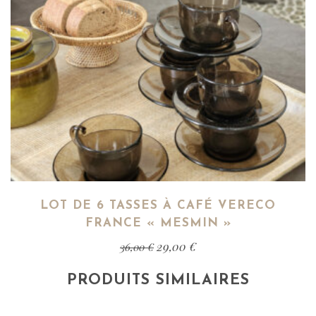
LOT DE 6 TASSES À CAFÉ VERECO
FRANCE « MESMIN »
29,00
€
36,00
€
PRODUITS SIMILAIRES