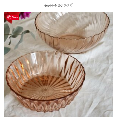
29,00
€
36,00
€
Save