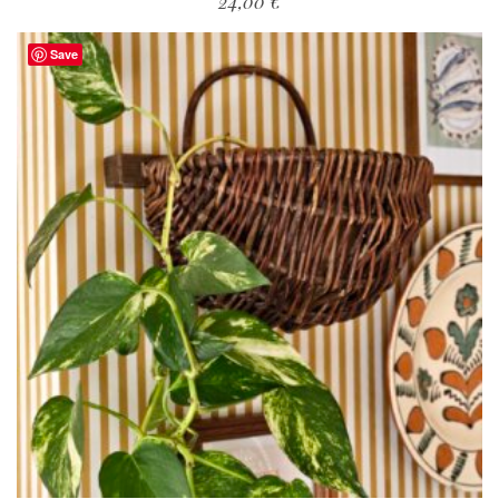
24,00
€
Save