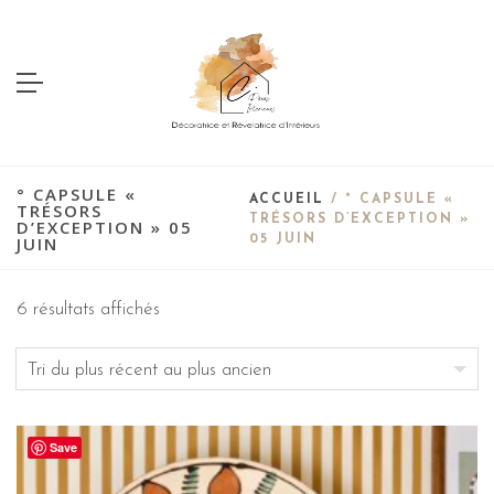
° CAPSULE «
ACCUEIL
/ ° CAPSULE «
TRÉSORS
TRÉSORS D’EXCEPTION »
D’EXCEPTION » 05
JUIN
05 JUIN
6 résultats affichés
Save