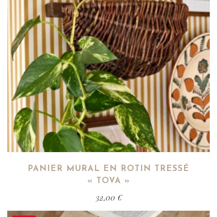
PANIER MURAL EN ROTIN TRESSÉ
« TOVA »
32,00
€