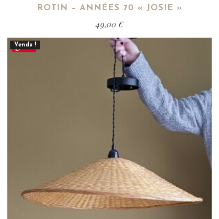
ROTIN – ANNÉES 70 « JOSIE »
49,00
€
Vendu !
Save