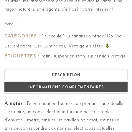
insuffler une atmosphère chaleureuse et accueillante. Une
façon naturelle et élégante d’embellir votre intérieur !
Vendu !
° Capsule " Luminaires vintage" 05 Mai
CATÉGORIES :
,
Les créations
Les Luminaires
Vintage en fêtes
,
,
rotin
suspension rotin
suspension vintage
ÉTIQUETTES :
,
,
DESCRIPTION
INFORMATIONS COMPLÉMENTAIRES
À noter :
l’électrification fournie comprenant : une douille
E27 noire, un câble électrique torsadé noir ajustable
d’environ 1 mètre, ainsi qu’un pavillon noir mat, est neuve
afin de correspondre aux normes électriques actuelles