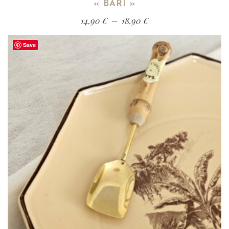
« BARI »
14,90
€
–
18,90
€
Save