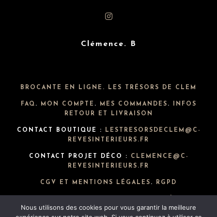
Clémence. B
BROCANTE EN LIGNE. LES TRÉSORS DE CLEM
FAQ
.
MON COMPTE
.
MES COMMANDES
.
INFOS
RETOUR ET LIVRAISON
CONTACT BOUTIQUE :
LESTRESORSDECLEM@C-
REVESINTERIEURS.FR
CONTACT PROJET DÉCO :
CLEMENCE@C-
REVESINTERIEURS.FR
CGV ET MENTIONS LÉGALES
.
RGPD
POLITIQUE DE CONFIDENTIALITÉ
Nous utilisons des cookies pour vous garantir la meilleure
C. RÊVES INTÉRIEURS @ LESTRESORSDECLEM.